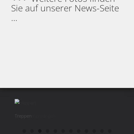
Sie auf unserer News-Seite
...
Treppen
Objekteinrichtungen
Kü