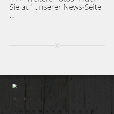
Sie auf unserer News-Seite
...
Haustüren
Obj